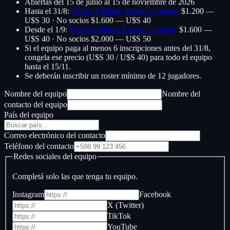
Abiertas del 15 de junio al 15 de noviembre de 2026
Hasta el 31/8
:
Socios Ultimate Frisbee Uruguay
$1.200 —
U$S 30
· No socios
$1.600 — U$S 40
Desde el 1/9
:
Socios Ultimate Frisbee Uruguay
$1.600 —
U$S 40
· No socios
$2.000 — U$S 50
Si el equipo paga al menos 6 inscripciones antes del 31/8,
congela ese precio (U$S 30 / U$S 40) para todo el equipo
hasta el 15/11.
Se deberán inscribir un roster mínimo de 12 jugadores.
Nombre del equipo
Nombre del
contacto del equipo
País del equipo
Correo electrónico del contacto
Teléfono del contacto
Redes sociales del equipo
Completá solo las que tenga tu equipo.
Instagram
Facebook
X (Twitter)
TikTok
YouTube